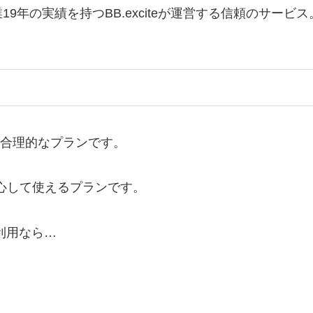
9年の実績を持つBB.exciteが運営する信頼のサービ
い。合理的なプランです。
。安心して使えるプランです。
利用なら…