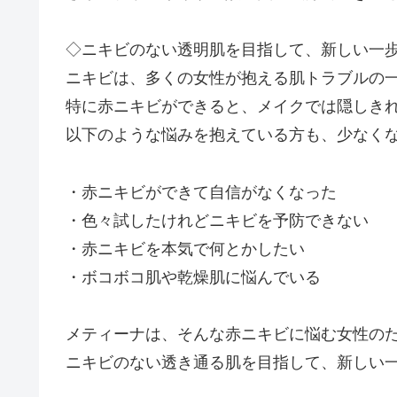
◇ニキビのない透明肌を目指して、新しい一
ニキビは、多くの女性が抱える肌トラブルの
特に赤ニキビができると、メイクでは隠しき
以下のような悩みを抱えている方も、少なく
・赤ニキビができて自信がなくなった
・色々試したけれどニキビを予防できない
・赤ニキビを本気で何とかしたい
・ボコボコ肌や乾燥肌に悩んでいる
メティーナは、そんな赤ニキビに悩む女性の
ニキビのない透き通る肌を目指して、新しい