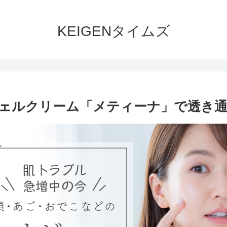
KEIGENタイムズ
ェルクリーム「メティーナ」で透き