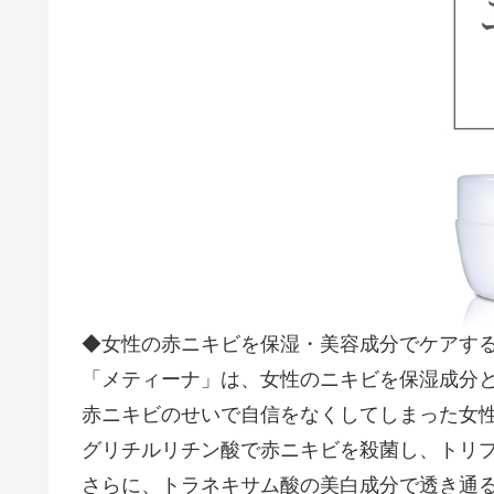
◆女性の赤ニキビを保湿・美容成分でケアす
「メティーナ」は、女性のニキビを保湿成分
赤ニキビのせいで自信をなくしてしまった女
グリチルリチン酸で赤ニキビを殺菌し、トリ
さらに、トラネキサム酸の美白成分で透き通