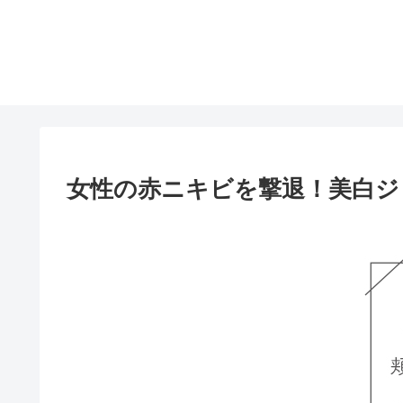
女性の赤ニキビを撃退！美白ジ