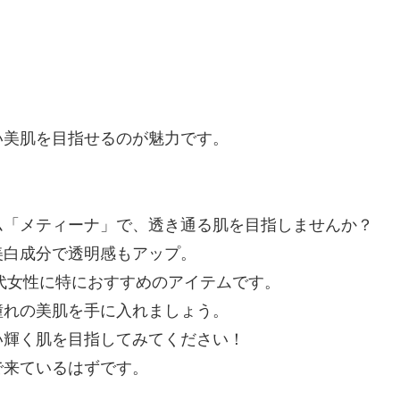
い美肌を目指せるのが魅力です。
ム「メティーナ」で、透き通る肌を目指しませんか？
美白成分で透明感もアップ。
0代女性に特におすすめのアイテムです。
憧れの美肌を手に入れましょう。
い輝く肌を目指してみてください！
で来ているはずです。