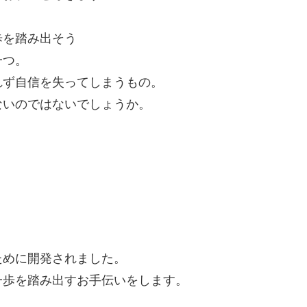
歩を踏み出そう
一つ。
れず自信を失ってしまうもの。
ないのではないでしょうか。
ために開発されました。
一歩を踏み出すお手伝いをします。