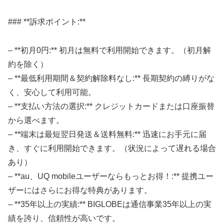
### **訴求ポイント:**
– **初月0円:** 初月は無料で利用開始できます。（初月解
約を除く）
– **最低利用期間＆契約解除料なし:** 長期契約の縛りがな
く、安心して利用可能。
– **支払い方法の選択:** クレジットカードまたは口座振替
から選べます。
– **端末は最短翌日発送＆送料無料:** 迅速にお手元に届
き、すぐに利用開始できます。（状況によって遅れる場合
あり）
– **au、UQ mobileユーザーならもっとお得！:** 提携ユー
ザーにはさらにお得な特典があります。
– **35年以上の実績:** BIGLOBEは通信事業35年以上の実
績を誇り、信頼性が高いです。