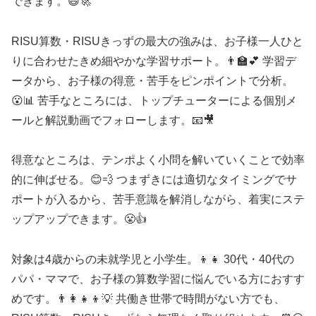
できます。😄🚀
RISU算数・RISUきっずの最大の強みは、お子様一人ひと
りに合わせたきめ細やかな学習サポート。👨‍🏫💕 学習デ
ータから、お子様の得意・苦手をピンポイントで分析。
😮📊 苦手なところには、トップチューターによる個別メ
ールと解説動画でフォローします。📧🎥
得意なところは、テンポよく小問を解いていくことで効率
的に伸ばせる。😊💨 つまずきには適切なタイミングでサ
ポートが入るから、苦手意識を解消しながら、着実にステ
ップアップできます。😤👍
対象は4歳からの未就学児と小学生。👦👧 30代・40代の
パパ・ママで、お子様の算数学習に悩んでいる方におすす
めです。👨‍👩‍👧‍👦💡 共働き世帯で時間がない方でも、